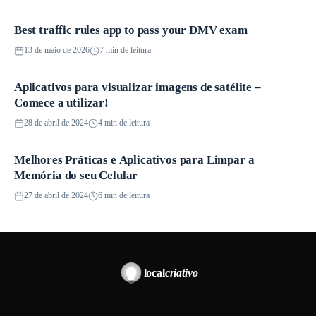
Best traffic rules app to pass your DMV exam
Aplicativos
13 de maio de 2026
7 min de leitura
Aplicativos para visualizar imagens de satélite –
Aplicativos
Comece a utilizar!
28 de abril de 2024
4 min de leitura
Melhores Práticas e Aplicativos para Limpar a
Aplicativos
Memória do seu Celular
27 de abril de 2024
6 min de leitura
local
criativo