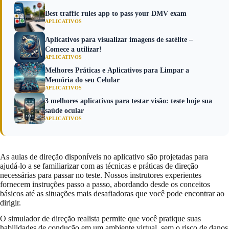
Best traffic rules app to pass your DMV exam
APLICATIVOS
Aplicativos para visualizar imagens de satélite –
Comece a utilizar!
APLICATIVOS
Melhores Práticas e Aplicativos para Limpar a
Memória do seu Celular
APLICATIVOS
3 melhores aplicativos para testar visão: teste hoje sua
saúde ocular
APLICATIVOS
As aulas de direção disponíveis no aplicativo são projetadas para
ajudá-lo a se familiarizar com as técnicas e práticas de direção
necessárias para passar no teste. Nossos instrutores experientes
fornecem instruções passo a passo, abordando desde os conceitos
básicos até as situações mais desafiadoras que você pode encontrar ao
dirigir.
O simulador de direção realista permite que você pratique suas
habilidades de condução em um ambiente virtual, sem o risco de danos