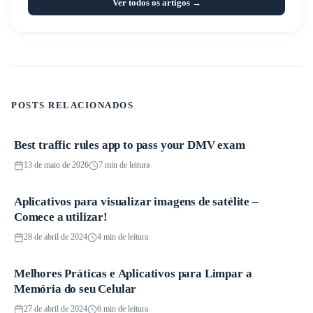
Ver todos os artigos →
POSTS RELACIONADOS
Best traffic rules app to pass your DMV exam
Aplicativos
13 de maio de 2026
7 min de leitura
Aplicativos para visualizar imagens de satélite –
Aplicativos
Comece a utilizar!
28 de abril de 2024
4 min de leitura
Melhores Práticas e Aplicativos para Limpar a
Aplicativos
Memória do seu Celular
27 de abril de 2024
6 min de leitura