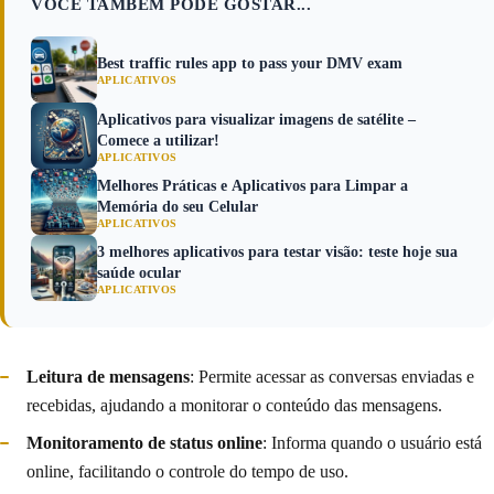
VOCÊ TAMBÉM PODE GOSTAR...
Best traffic rules app to pass your DMV exam
APLICATIVOS
Aplicativos para visualizar imagens de satélite –
Comece a utilizar!
APLICATIVOS
Melhores Práticas e Aplicativos para Limpar a
Memória do seu Celular
APLICATIVOS
3 melhores aplicativos para testar visão: teste hoje sua
saúde ocular
APLICATIVOS
Leitura de mensagens
: Permite acessar as conversas enviadas e
recebidas, ajudando a monitorar o conteúdo das mensagens.
Monitoramento de status online
: Informa quando o usuário está
online, facilitando o controle do tempo de uso.