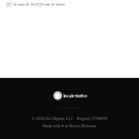
7 de maio de 2024
6 min de leitura
local
criativo
© 2026 Atx Digital, LLC · Registry 3706059
Made with
♥
in Dover, Delaware