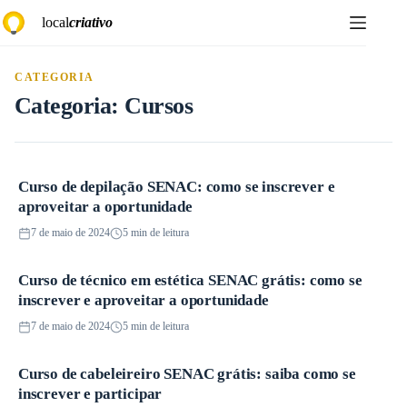
Pular
local
criativo
para
o
conteúdo
CATEGORIA
Categoria:
Cursos
Curso de depilação SENAC: como se inscrever e
Cursos
aproveitar a oportunidade
7 de maio de 2024
5 min de leitura
Curso de técnico em estética SENAC grátis: como se
Cursos
inscrever e aproveitar a oportunidade
7 de maio de 2024
5 min de leitura
Curso de cabeleireiro SENAC grátis: saiba como se
Cursos
inscrever e participar