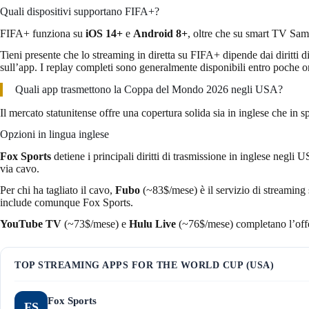
Quali dispositivi supportano FIFA+?
FIFA+ funziona su
iOS 14+
e
Android 8+
, oltre che su smart TV S
Tieni presente che lo streaming in diretta su FIFA+ dipende dai diritti di
sull’app. I replay completi sono generalmente disponibili entro poche ore
Quali app trasmettono la Coppa del Mondo 2026 negli USA?
Il mercato statunitense offre una copertura solida sia in inglese che i
Opzioni in lingua inglese
Fox Sports
detiene i principali diritti di trasmissione in inglese negli
via cavo.
Per chi ha tagliato il cavo,
Fubo
(~83$/mese) è il servizio di streaming
include comunque Fox Sports.
YouTube TV
(~73$/mese) e
Hulu Live
(~76$/mese) completano l’offer
TOP STREAMING APPS FOR THE WORLD CUP (USA)
Fox Sports
FS