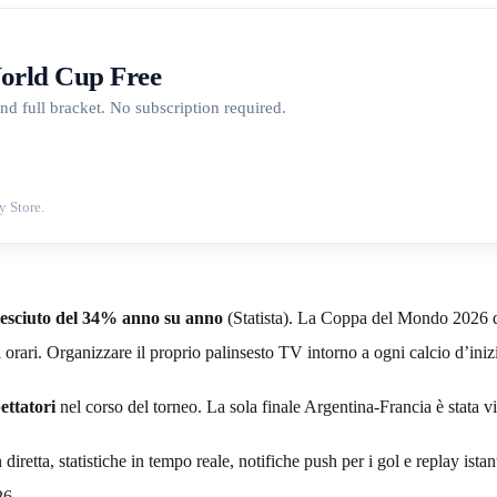
orld Cup Free
nd full bracket. No subscription required.
y Store.
 cresciuto del 34% anno su anno
(Statista). La Coppa del Mondo 2026 d
fusi orari. Organizzare il proprio palinsesto TV intorno a ogni calcio d’
ettatori
nel corso del torneo. La sola finale Argentina-Francia è stata v
retta, statistiche in tempo reale, notifiche push per i gol e replay ista
26