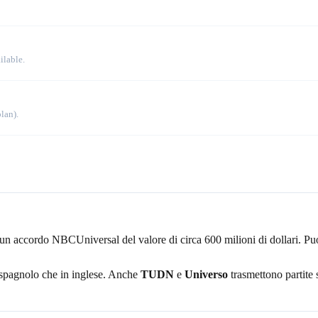
ilable.
lan).
 da un accordo NBCUniversal del valore di circa 600 milioni di dollari. P
 spagnolo che in inglese. Anche
TUDN
e
Universo
trasmettono partite 