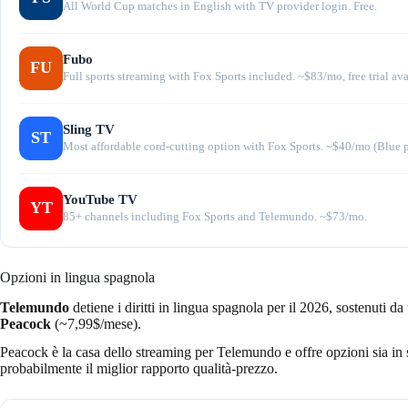
All World Cup matches in English with TV provider login. Free.
Fubo
FU
Full sports streaming with Fox Sports included. ~$83/mo, free trial ava
Sling TV
ST
Most affordable cord-cutting option with Fox Sports. ~$40/mo (Blue p
YouTube TV
YT
85+ channels including Fox Sports and Telemundo. ~$73/mo.
Opzioni in lingua spagnola
Telemundo
detiene i diritti in lingua spagnola per il 2026, sostenuti
Peacock
(~7,99$/mese).
Peacock è la casa dello streaming per Telemundo e offre opzioni sia in
probabilmente il miglior rapporto qualità-prezzo.