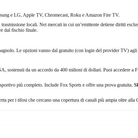
amsung e LG, Apple TV, Chromecast, Roku e Amazon Fire TV.
 trasmissione locali. Nei mercati in cui un’emittente detiene diritti escl
 dal fischio finale.
n spagnolo. Le opzioni vanno dal gratuito (con login del provider TV) a
 USA, sostenuti da un accordo da 400 milioni di dollari. Puoi accedere a 
 sportivo più completo. Include Fox Sports e offre una prova gratuita.
S
ta per i tifosi che cercano una copertura di canali più ampia oltre all