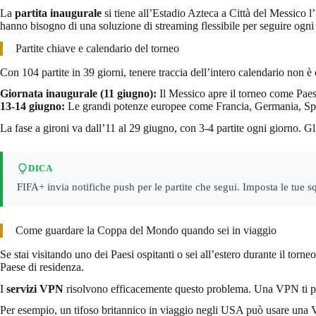
La
partita inaugurale
si tiene all’Estadio Azteca a Città del Messico 
hanno bisogno di una soluzione di streaming flessibile per seguire ogni 
Partite chiave e calendario del torneo
Con 104 partite in 39 giorni, tenere traccia dell’intero calendario non è
Giornata inaugurale (11 giugno):
Il Messico apre il torneo come Paes
13-14 giugno:
Le grandi potenze europee come Francia, Germania, Spag
La fase a gironi va dall’11 al 29 giugno, con 3-4 partite ogni giorno. Gli ot
DICA
FIFA+ invia notifiche push per le partite che segui. Imposta le tue s
Come guardare la Coppa del Mondo quando sei in viaggio
Se stai visitando uno dei Paesi ospitanti o sei all’estero durante il tor
Paese di residenza.
I
servizi VPN
risolvono efficacemente questo problema. Una VPN ti perm
Per esempio, un tifoso britannico in viaggio negli USA può usare una