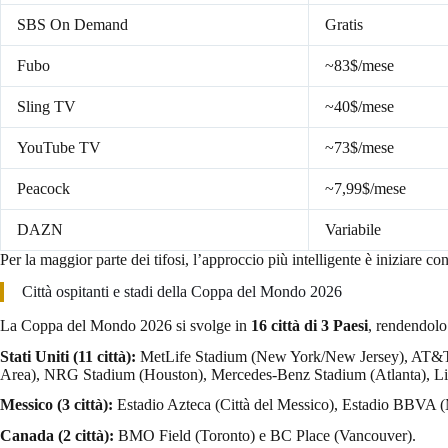
SBS On Demand
Gratis
Fubo
~83$/mese
Sling TV
~40$/mese
YouTube TV
~73$/mese
Peacock
~7,99$/mese
DAZN
Variabile
Per la maggior parte dei tifosi, l’approccio più intelligente è iniziare 
Città ospitanti e stadi della Coppa del Mondo 2026
La Coppa del Mondo 2026 si svolge in
16 città di 3 Paesi
, rendendolo 
Stati Uniti (11 città):
MetLife Stadium (New York/New Jersey), AT&T S
Area), NRG Stadium (Houston), Mercedes-Benz Stadium (Atlanta), Linc
Messico (3 città):
Estadio Azteca (Città del Messico), Estadio BBVA (
Canada (2 città):
BMO Field (Toronto) e BC Place (Vancouver).