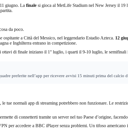
l’11 giugno. La
finale
si gioca al MetLife Stadium nel New Jersey il 19 lugl
partita.
 cosa da poco.
e ospitante a Città del Messico, nel leggendario Estadio Azteca.
12 giu
na e Inghilterra entrano in competizione.
tavi di finale iniziano il 1° luglio, i quarti il 9-10 luglio, le semifinali 
quadre preferite nell’app per ricevere avvisi 15 minuti prima del calcio d
neo, le tue normali app di streaming potrebbero non funzionare. Le restriz
ette di connetterti tramite un server nel tuo Paese d’origine, facendo 
 VPN per accedere a BBC iPlayer senza problemi. Un tifoso americano 