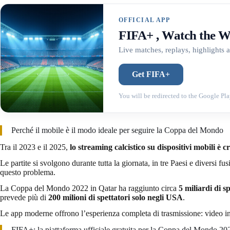
OFFICIAL APP
FIFA+ , Watch the W
Live matches, replays, highlights a
Get FIFA+
You will be redirected to the Google Pla
Perché il mobile è il modo ideale per seguire la Coppa del Mondo
Tra il 2023 e il 2025,
lo streaming calcistico su dispositivi mobili è
Le partite si svolgono durante tutta la giornata, in tre Paesi e diversi 
questo problema.
La Coppa del Mondo 2022 in Qatar ha raggiunto circa
5 miliardi di sp
prevede più di
200 milioni di spettatori solo negli USA
.
Le app moderne offrono l’esperienza completa di trasmissione: video in di
FIFA+: la piattaforma ufficiale gratuita per la Coppa del Mondo 20