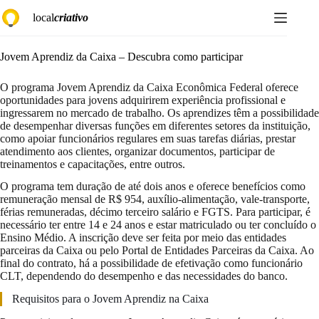
Pular
local
criativo
para
o
conteúdo
Jovem Aprendiz da Caixa – Descubra como participar
O programa Jovem Aprendiz da Caixa Econômica Federal oferece
oportunidades para jovens adquirirem experiência profissional e
ingressarem no mercado de trabalho. Os aprendizes têm a possibilidade
de desempenhar diversas funções em diferentes setores da instituição,
como apoiar funcionários regulares em suas tarefas diárias, prestar
atendimento aos clientes, organizar documentos, participar de
treinamentos e capacitações, entre outros.
O programa tem duração de até dois anos e oferece benefícios como
remuneração mensal de R$ 954, auxílio-alimentação, vale-transporte,
férias remuneradas, décimo terceiro salário e FGTS. Para participar, é
necessário ter entre 14 e 24 anos e estar matriculado ou ter concluído o
Ensino Médio. A inscrição deve ser feita por meio das entidades
parceiras da Caixa ou pelo Portal de Entidades Parceiras da Caixa. Ao
final do contrato, há a possibilidade de efetivação como funcionário
CLT, dependendo do desempenho e das necessidades do banco.
Requisitos para o Jovem Aprendiz na Caixa