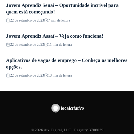
Jovem Aprendiz Senai – Oportunidade incrível para
Vagas
quem está começando!
22 de setembro de 2023
7 min de leitura
Jovem Aprendiz Assaí – Veja como funciona!
Vagas
22 de setembro de 2023
11 min de leitura
Aplicativos de vagas de emprego – Conheça as melhores
Vagas
opções.
22 de setembro de 2023
13 min de leitura
local
criativo
© 2026 Atx Digital, LLC · Registry 3706059