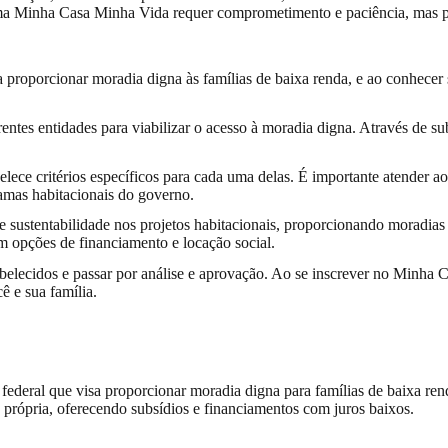
rama Minha Casa Minha Vida requer comprometimento e paciência, mas p
roporcionar moradia digna às famílias de baixa renda, e ao conhecer s
entes entidades para viabilizar o acesso à moradia digna. Através de 
lece critérios específicos para cada uma delas. É importante atender a
amas habitacionais do governo.
ustentabilidade nos projetos habitacionais, proporcionando moradias ad
 opções de financiamento e locação social.
stabelecidos e passar por análise e aprovação. Ao se inscrever no Minh
ê e sua família.
deral que visa proporcionar moradia digna para famílias de baixa ren
asa própria, oferecendo subsídios e financiamentos com juros baixos.