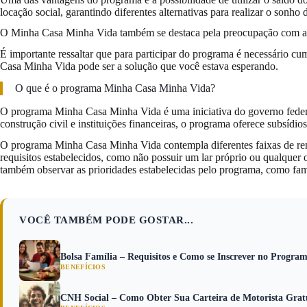
locação social, garantindo diferentes alternativas para realizar o sonho 
O Minha Casa Minha Vida também se destaca pela preocupação com a ace
É importante ressaltar que para participar do programa é necessário cu
Casa Minha Vida pode ser a solução que você estava esperando.
O que é o programa Minha Casa Minha Vida?
O programa Minha Casa Minha Vida é uma iniciativa do governo federal 
construção civil e instituições financeiras, o programa oferece subsídi
O programa Minha Casa Minha Vida contempla diferentes faixas de renda,
requisitos estabelecidos, como não possuir um lar próprio ou qualquer
também observar as prioridades estabelecidas pelo programa, como famíl
VOCÊ TAMBÉM PODE GOSTAR...
Bolsa Família – Requisitos e Como se Inscrever no Progra
BENEFÍCIOS
CNH Social – Como Obter Sua Carteira de Motorista Grat