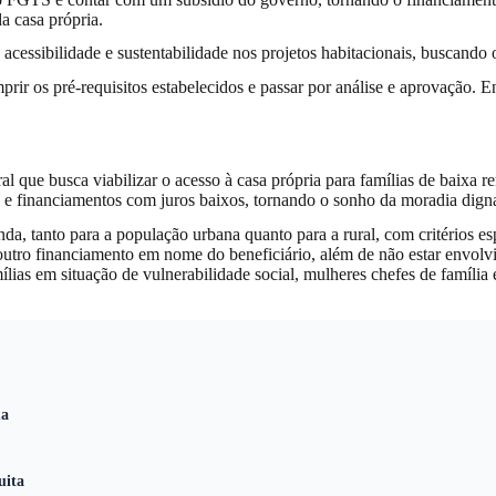
da casa própria.
ssibilidade e sustentabilidade nos projetos habitacionais, buscando o
mprir os pré-requisitos estabelecidos e passar por análise e aprovação.
que busca viabilizar o acesso à casa própria para famílias de baixa r
os e financiamentos com juros baixos, tornando o sonho da moradia digna
 tanto para a população urbana quanto para a rural, com critérios espe
 outro financiamento em nome do beneficiário, além de não estar envol
ias em situação de vulnerabilidade social, mulheres chefes de família 
ma
uita