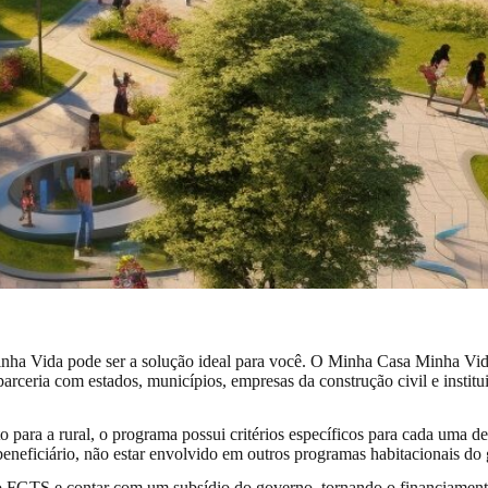
inha Vida pode ser a solução ideal para você. O Minha Casa Minha Vid
rceria com estados, municípios, empresas da construção civil e institu
 para a rural, o programa possui critérios específicos para cada uma de
eneficiário, não estar envolvido em outros programas habitacionais do 
do FGTS e contar com um subsídio do governo, tornando o financiamento