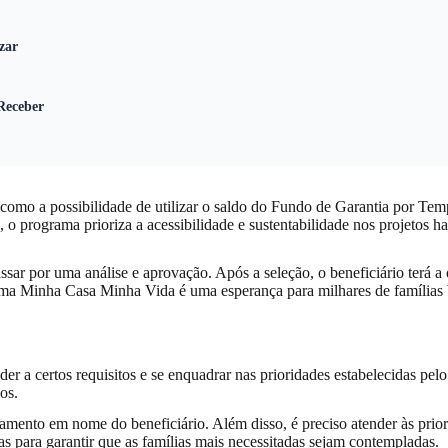
zar
Receber
como a possibilidade de utilizar o saldo do Fundo de Garantia por Te
, o programa prioriza a acessibilidade e sustentabilidade nos projetos
assar por uma análise e aprovação. Após a seleção, o beneficiário terá a
ma Minha Casa Minha Vida é uma esperança para milhares de famílias br
er a certos requisitos e se enquadrar nas prioridades estabelecidas pe
cos.
iamento em nome do beneficiário. Além disso, é preciso atender às prio
as para garantir que as famílias mais necessitadas sejam contempladas.