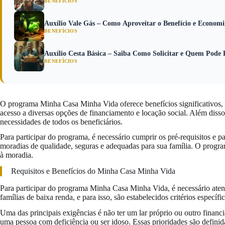
BENEFÍCIOS
Auxílio Vale Gás – Como Aproveitar o Benefício e Economi
BENEFÍCIOS
Auxílio Cesta Básica – Saiba Como Solicitar e Quem Pode 
BENEFÍCIOS
O programa Minha Casa Minha Vida oferece benefícios significativos, 
acesso a diversas opções de financiamento e locação social. Além disso
necessidades de todos os beneficiários.
Para participar do programa, é necessário cumprir os pré-requisitos e p
moradias de qualidade, seguras e adequadas para sua família. O progra
à moradia.
Requisitos e Benefícios do Minha Casa Minha Vida
Para participar do programa Minha Casa Minha Vida, é necessário atend
famílias de baixa renda, e para isso, são estabelecidos critérios específi
Uma das principais exigências é não ter um lar próprio ou outro financ
uma pessoa com deficiência ou ser idoso. Essas prioridades são definid