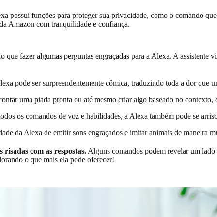
exa possui funções para proteger sua privacidade, como o comando que d
al da Amazon com tranquilidade e confiança.
do que
fazer algumas perguntas engraçadas
para a Alexa. A assistente 
 Alexa pode ser surpreendentemente cômica, traduzindo toda a dor que 
e contar uma piada pronta ou até mesmo criar algo baseado no contexto, 
todos os comandos de voz e habilidades, a Alexa também pode se arri
dade da Alexa de emitir sons engraçados e imitar animais de maneira mu
s risadas com as respostas.
Alguns comandos podem revelar um lado d
plorando o que mais ela pode oferecer!