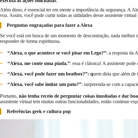
executa as ações solicitadas
.
Além disso, é essencial ter em mente a importância da segurança. A Al
voz. Assim, você pode curtir todas as utilidades desse assistente virtu
Perguntas engraçadas para fazer a Alexa
Se você está em busca de um momento de descontração, nada melhor 
responder de forma espirituosa.
“Alexa, o que acontece se você pisar em Lego?”
: a resposta da
“Alexa, me conte uma piada.”
: essa é clássica! A assistente pod
“Alexa, você pode fazer um beatbox?”: q
uem diria que além de 
“Alexa, você sabe imitar um pato?”
: surpreenda-se com a capaci
Portanto,
não tenha receio de perguntar coisas inusitadas e dar boa
assistente virtual tem muitas outras funcionalidades, então continue ex
Referências geek e cultura pop