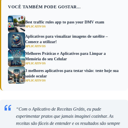
VOCÊ TAMBÉM PODE GOSTAR...
Best traffic rules app to pass your DMV exam
APLICATIVOS
Aplicativos para visualizar imagens de satélite –
Comece a utilizar!
APLICATIVOS
Melhores Práticas e Aplicativos para Limpar a
Memória do seu Celular
APLICATIVOS
3 melhores aplicativos para testar visão: teste hoje sua
saúde ocular
APLICATIVOS
“Com o Aplicativo de Receitas Grátis, eu pude
experimentar pratos que jamais imaginei cozinhar. As
receitas são fáceis de entender e os resultados são sempre