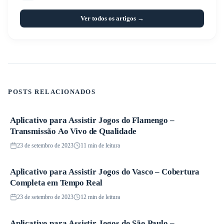
Ver todos os artigos →
POSTS RELACIONADOS
Aplicativo para Assistir Jogos do Flamengo –
Futebol
Transmissão Ao Vivo de Qualidade
23 de setembro de 2023
11 min de leitura
Aplicativo para Assistir Jogos do Vasco – Cobertura
Futebol
Completa em Tempo Real
23 de setembro de 2023
12 min de leitura
Aplicativo para Assistir Jogos do São Paulo –
Futebol