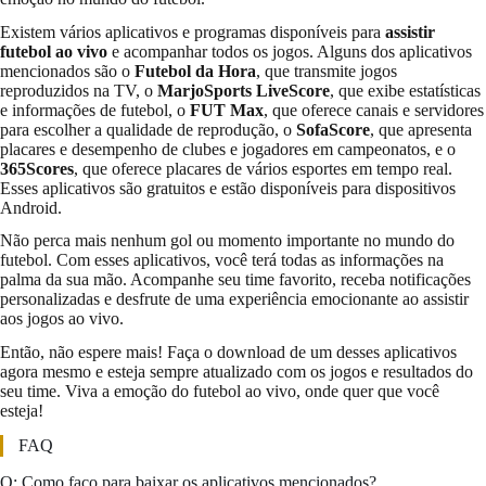
Existem vários aplicativos e programas disponíveis para
assistir
futebol ao vivo
e acompanhar todos os jogos. Alguns dos aplicativos
mencionados são o
Futebol da Hora
, que transmite jogos
reproduzidos na TV, o
MarjoSports LiveScore
, que exibe estatísticas
e informações de futebol, o
FUT Max
, que oferece canais e servidores
para escolher a qualidade de reprodução, o
SofaScore
, que apresenta
placares e desempenho de clubes e jogadores em campeonatos, e o
365Scores
, que oferece placares de vários esportes em tempo real.
Esses aplicativos são gratuitos e estão disponíveis para dispositivos
Android.
Não perca mais nenhum gol ou momento importante no mundo do
futebol. Com esses aplicativos, você terá todas as informações na
palma da sua mão. Acompanhe seu time favorito, receba notificações
personalizadas e desfrute de uma experiência emocionante ao assistir
aos jogos ao vivo.
Então, não espere mais! Faça o download de um desses aplicativos
agora mesmo e esteja sempre atualizado com os jogos e resultados do
seu time. Viva a emoção do futebol ao vivo, onde quer que você
esteja!
FAQ
Q: Como faço para baixar os aplicativos mencionados?