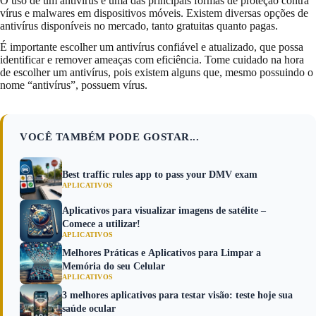
O uso de um antivírus é uma das principais formas de proteção contra
vírus e malwares em dispositivos móveis. Existem diversas opções de
antivírus disponíveis no mercado, tanto gratuitas quanto pagas.
É importante escolher um antivírus confiável e atualizado, que possa
identificar e remover ameaças com eficiência. Tome cuidado na hora
de escolher um antivírus, pois existem alguns que, mesmo possuindo o
nome “antivírus”, possuem vírus.
VOCÊ TAMBÉM PODE GOSTAR...
Best traffic rules app to pass your DMV exam
APLICATIVOS
Aplicativos para visualizar imagens de satélite –
Comece a utilizar!
APLICATIVOS
Melhores Práticas e Aplicativos para Limpar a
Memória do seu Celular
APLICATIVOS
3 melhores aplicativos para testar visão: teste hoje sua
saúde ocular