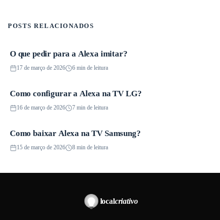
POSTS RELACIONADOS
O que pedir para a Alexa imitar?
Guias
17 de março de 2026
6 min de leitura
Como configurar a Alexa na TV LG?
Smart Speakers
16 de março de 2026
7 min de leitura
Como baixar Alexa na TV Samsung?
Smart TVs
15 de março de 2026
8 min de leitura
local
criativo