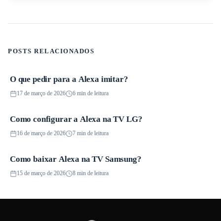
POSTS RELACIONADOS
O que pedir para a Alexa imitar?
Guias
17 de março de 2026
6 min de leitura
Como configurar a Alexa na TV LG?
Smart Speakers
16 de março de 2026
7 min de leitura
Como baixar Alexa na TV Samsung?
Smart TVs
15 de março de 2026
8 min de leitura