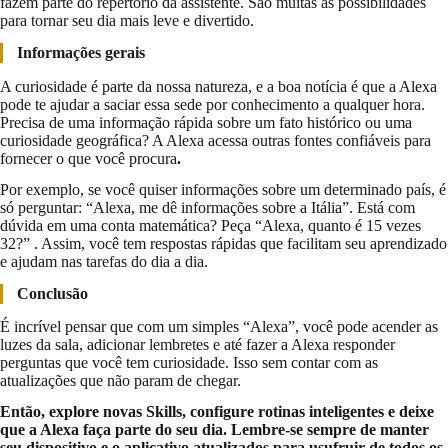
fazem parte do repertório da assistente. São muitas as possibilidades
para tornar seu dia mais leve e divertido.
Informações gerais
A curiosidade é parte da nossa natureza, e a boa notícia é que a Alexa
pode te ajudar a saciar essa sede por conhecimento a qualquer hora.
Precisa de uma informação rápida sobre um fato histórico ou uma
curiosidade geográfica? A Alexa acessa outras fontes confiáveis para
fornecer o que você procura
.
Por exemplo, se você quiser informações sobre um determinado país, é
só perguntar: “Alexa, me dê informações sobre a Itália”. Está com
dúvida em uma conta matemática? Peça “Alexa, quanto é 15 vezes
32?” . Assim, você tem respostas rápidas que facilitam seu aprendizado
e ajudam nas tarefas do dia a dia.
Conclusão
É incrível pensar que com um simples “Alexa”, você pode acender as
luzes da sala, adicionar lembretes e até fazer a Alexa responder
perguntas que você tem curiosidade. Isso sem contar com as
atualizações que não param de chegar.
Então, explore novas Skills, configure rotinas inteligentes e deixe
que a Alexa faça parte do seu dia. Lembre-se sempre de manter
seu dispositivo e o aplicativo atualizados para usufruir de todos os