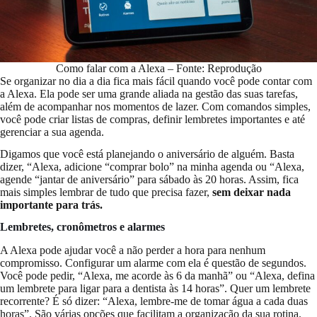
Como falar com a Alexa – Fonte: Reprodução
Se organizar no dia a dia fica mais fácil quando você pode contar com
a Alexa. Ela pode ser uma grande aliada na gestão das suas tarefas,
além de acompanhar nos momentos de lazer. Com comandos simples,
você pode criar listas de compras, definir lembretes importantes e até
gerenciar a sua agenda.
Digamos que você está planejando o aniversário de alguém. Basta
dizer, “Alexa, adicione “comprar bolo” na minha agenda ou “Alexa,
agende “jantar de aniversário” para sábado às 20 horas. Assim, fica
mais simples lembrar de tudo que precisa fazer,
sem deixar nada
importante para trás.
Lembretes, cronômetros e alarmes
A Alexa pode ajudar você a não perder a hora para nenhum
compromisso. Configurar um alarme com ela é questão de segundos.
Você pode pedir, “Alexa, me acorde às 6 da manhã” ou “Alexa, defina
um lembrete para ligar para a dentista às 14 horas”. Quer um lembrete
recorrente? É só dizer: “Alexa, lembre-me de tomar água a cada duas
horas”. São várias opções que facilitam a organização da sua rotina.