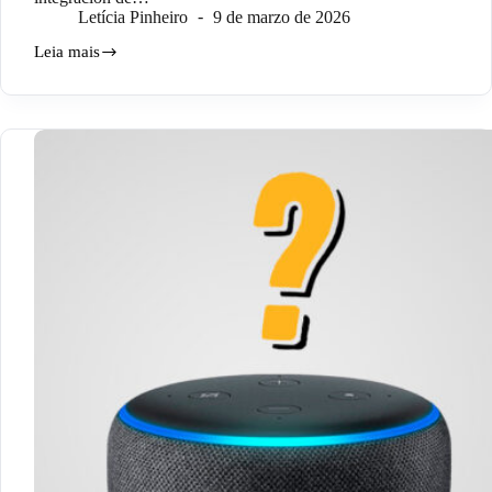
Letícia Pinheiro
9 de marzo de 2026
Leia mais
¿Cómo
conectar
la
PC
con
Alexa?