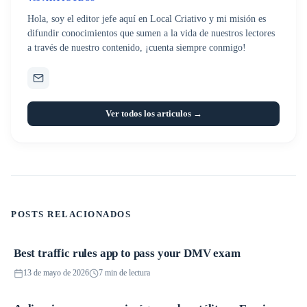
Hola, soy el editor jefe aquí en Local Criativo y mi misión es
difundir conocimientos que sumen a la vida de nuestros lectores
a través de nuestro contenido, ¡cuenta siempre conmigo!
Ver todos los articulos →
POSTS RELACIONADOS
Best traffic rules app to pass your DMV exam
Aplicaciones
13 de mayo de 2026
7 min de lectura