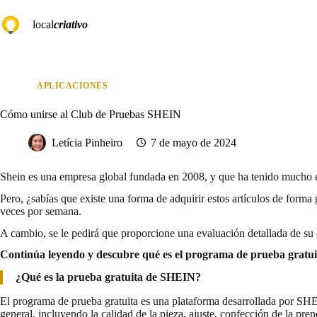
Saltar
al
local
criativo
contenido
APLICACIONES
Cómo unirse al Club de Pruebas SHEIN
Letícia Pinheiro
7 de mayo de 2024
Shein es una empresa global fundada en 2008, y que ha tenido mucho éxi
Pero, ¿sabías que existe una forma de adquirir estos artículos de form
veces por semana.
A cambio, se le pedirá que proporcione una evaluación detallada de su e
Continúa leyendo y descubre qué es el programa de prueba gratu
¿Qué es la prueba gratuita de SHEIN?
El programa de prueba gratuita es una plataforma desarrollada por SHEI
general, incluyendo la calidad de la pieza, ajuste, confección de la pren