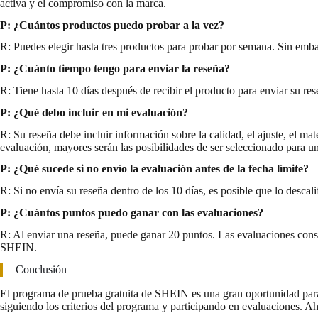
activa y el compromiso con la marca.
P: ¿Cuántos productos puedo probar a la vez?
R: Puedes elegir hasta tres productos para probar por semana. Sin emba
P: ¿Cuánto tiempo tengo para enviar la reseña?
R: Tiene hasta 10 días después de recibir el producto para enviar su re
P: ¿Qué debo incluir en mi evaluación?
R: Su reseña debe incluir información sobre la calidad, el ajuste, el ma
evaluación, mayores serán las posibilidades de ser seleccionado para un
P: ¿Qué sucede si no envío la evaluación antes de la fecha límite?
R: Si no envía su reseña dentro de los 10 días, es posible que lo descal
P: ¿Cuántos puntos puedo ganar con las evaluaciones?
R: Al enviar una reseña, puede ganar 20 puntos. Las evaluaciones consi
SHEIN.
Conclusión
El programa de prueba gratuita de SHEIN es una gran oportunidad para p
siguiendo los criterios del programa y participando en evaluaciones. Ah