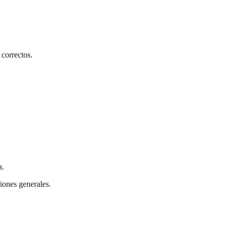
correctos.
a.
siones generales.