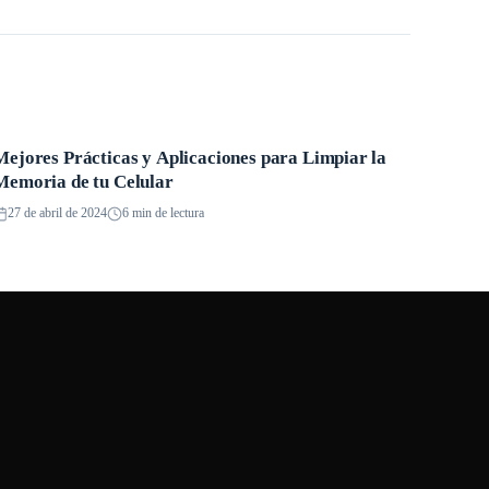
Mejores Prácticas y Aplicaciones para Limpiar la
Aplicaciones
Memoria de tu Celular
27 de abril de 2024
6 min de lectura