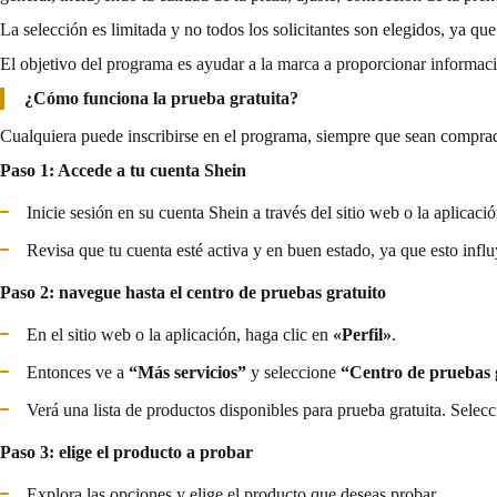
La selección es limitada y no todos los solicitantes son elegidos, ya que
El objetivo del programa es ayudar a la marca a proporcionar informac
¿Cómo funciona la prueba gratuita?
Cualquiera puede inscribirse en el programa, siempre que sean comprador
Paso 1: Accede a tu cuenta Shein
Inicie sesión en su cuenta Shein a través del sitio web o la aplicació
Revisa que tu cuenta esté activa y en buen estado, ya que esto influ
Paso 2: navegue hasta el centro de pruebas gratuito
En el sitio web o la aplicación, haga clic en
«Perfil»
.
Entonces ve a
“Más servicios”
y seleccione
“Centro de pruebas 
Verá una lista de productos disponibles para prueba gratuita. Selecc
Paso 3: elige el producto a probar
Explora las opciones y elige el producto que deseas probar.