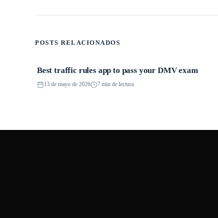
POSTS RELACIONADOS
Best traffic rules app to pass your DMV exam
Aplicaciones
13 de mayo de 2026
7 min de lectura