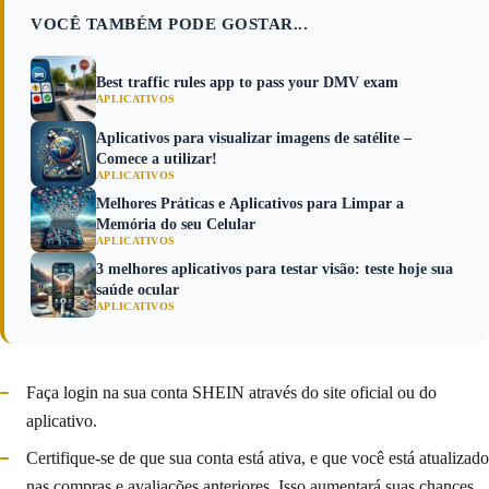
VOCÊ TAMBÉM PODE GOSTAR...
Best traffic rules app to pass your DMV exam
APLICATIVOS
Aplicativos para visualizar imagens de satélite –
Comece a utilizar!
APLICATIVOS
Melhores Práticas e Aplicativos para Limpar a
Memória do seu Celular
APLICATIVOS
3 melhores aplicativos para testar visão: teste hoje sua
saúde ocular
APLICATIVOS
Faça login na sua conta SHEIN através do site oficial ou do
aplicativo.
Certifique-se de que sua conta está ativa, e que você está atualizado
nas compras e avaliações anteriores. Isso aumentará suas chances