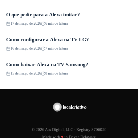
O que pedir para a Alexa imitar?
Guias
17 de março de 2026
6 min de leitura
Como configurar a Alexa na TV LG?
Smart Speakers
16 de março de 2026
7 min de leitura
Como baixar Alexa na TV Samsung?
Smart TVs
15 de março de 2026
8 min de leitura
local
criativo
© 2026 Atx Digital, LLC · Registry 3706059
Made with
♥
in Dover, Delaware