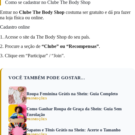
Como se cadastrar no Clube The Body Shop
Entrar no
Clube The Body Shop
costuma ser gratuito e dá pra fazer
na loja física ou online.
Cadastro online
1. Acesse o site da The Body Shop do seu país.
2. Procure a seção de
“Clube” ou “Recompensas”
.
3. Clique em “Participar” / “Join”.
VOCÊ TAMBÉM PODE GOSTAR...
Roupa Feminina Grátis na Shein: Guia Completo
PROMOÇÕES
Como Ganhar Roupa de Graça da Shein: Guia Sem
Enrolação
PROMOÇÕES
Sapatos e Tênis Grátis na Shein: Acerte o Tamanho
PROMOÇÕES