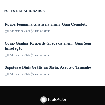
POSTS RELACIONADOS
Roupa Feminina Grátis na Shein: Guia Completo
Promoções
17 de maio de 2026
4 min de leitura
Como Ganhar Roupa de Graça da Shein: Guia Sem
Promoções
Enrolação
17 de maio de 2026
7 min de leitura
Sapatos e Tênis Grátis na Shein: Acerte o Tamanho
Promoções
17 de maio de 2026
4 min de leitura
local
criativo