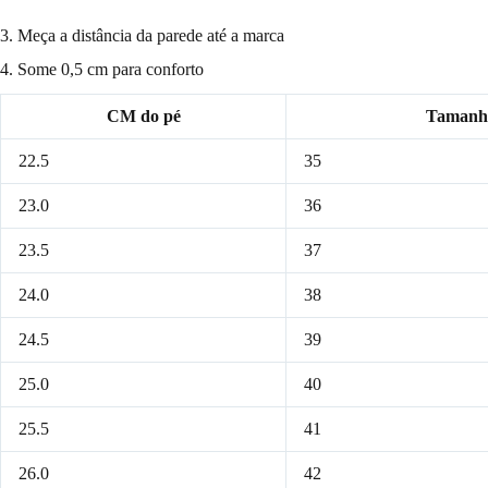
3. Meça a distância da parede até a marca
4. Some 0,5 cm para conforto
CM do pé
Tamanh
22.5
35
23.0
36
23.5
37
24.0
38
24.5
39
25.0
40
25.5
41
26.0
42