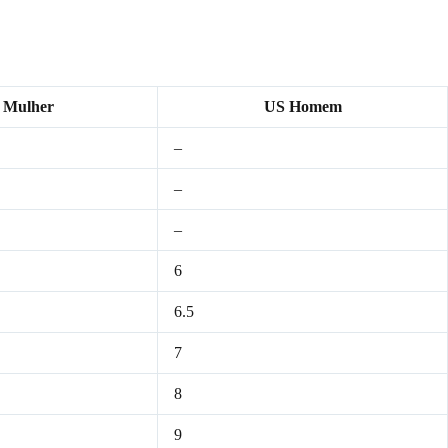
 Mulher
US Homem
–
–
–
6
6.5
7
8
9