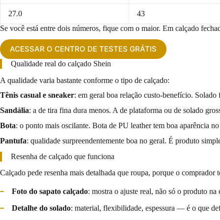
27.0
43
Se você está entre dois números, fique com o maior. Em calçado fecha
ACESSAR O CENTRO DE TESTES GRÁTIS
Qualidade real do calçado Shein
A qualidade varia bastante conforme o tipo de calçado:
Tênis casual e sneaker
: em geral boa relação custo-benefício. Solado
Sandália
: a de tira fina dura menos. A de plataforma ou de solado gro
Bota
: o ponto mais oscilante. Bota de PU leather tem boa aparência no
Pantufa
: qualidade surpreendentemente boa no geral. É produto simp
Resenha de calçado que funciona
Calçado pede resenha mais detalhada que roupa, porque o comprador 
Foto do sapato calçado
: mostra o ajuste real, não só o produto na 
Detalhe do solado
: material, flexibilidade, espessura — é o que de