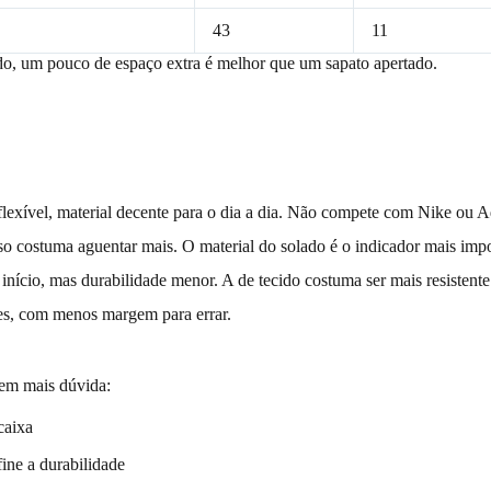
43
11
do, um pouco de espaço extra é melhor que um sapato apertado.
 flexível, material decente para o dia a dia. Não compete com Nike ou A
sso costuma aguentar mais. O material do solado é o indicador mais impo
 início, mas durabilidade menor. A de tecido costuma ser mais resistent
les, com menos margem para errar.
tem mais dúvida:
caixa
fine a durabilidade