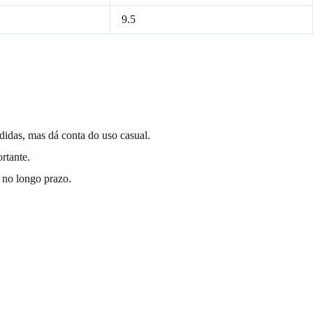
9.5
didas, mas dá conta do uso casual.
rtante.
e no longo prazo.