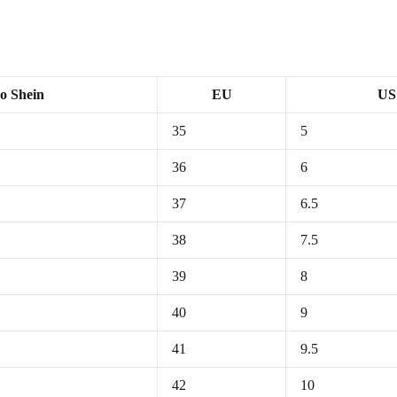
o Shein
EU
US
35
5
36
6
37
6.5
38
7.5
39
8
40
9
41
9.5
42
10