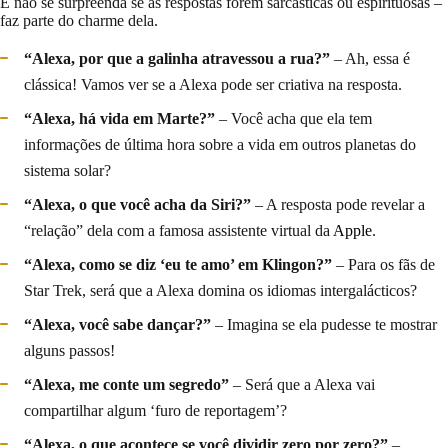
E não se surpreenda se as respostas forem sarcásticas ou espirituosas –
faz parte do charme dela.
“Alexa, por que a galinha atravessou a rua?”
– Ah, essa é
clássica! Vamos ver se a Alexa pode ser criativa na resposta.
“Alexa, há vida em Marte?”
– Você acha que ela tem
informações de última hora sobre a vida em outros planetas do
sistema solar?
“Alexa, o que você acha da Siri?”
– A resposta pode revelar a
“relação” dela com a famosa assistente virtual da
Apple
.
“Alexa, como se diz ‘eu te amo’ em Klingon?”
– Para os fãs de
Star Trek, será que a Alexa domina os idiomas intergalácticos?
“Alexa, você sabe dançar?”
– Imagina se ela pudesse te mostrar
alguns passos!
“Alexa, me conte um segredo”
– Será que a Alexa vai
compartilhar algum ‘furo de reportagem’?
“Alexa, o que acontece se você dividir zero por zero?”
–