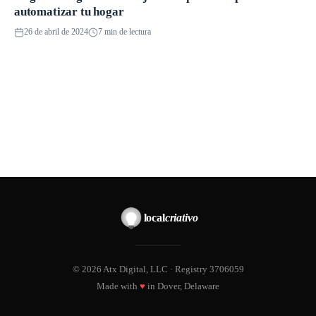
automatizar tu hogar
26 de abril de 2024
7 min de lectura
local
criativo
© 2026 Atx Digital, LLC · Registry 3706059
Made with
♥
in Dover, Delaware