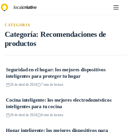
Saltar
local
criativo
al
contenido
CATEGORIA
Categoría:
Recomendaciones de
productos
Seguridad en el hogar: los mejores dispositivos
Recomendaciones de productos
inteligentes para proteger tu hogar
26 de abril de 2024
7 min de lectura
Cocina inteligente: los mejores electrodomésticos
Recomendaciones de productos
inteligentes para tu cocina
26 de abril de 2024
8 min de lectura
Hogar inteligente: los mejores dispositivos para
Recomendaciones de productos