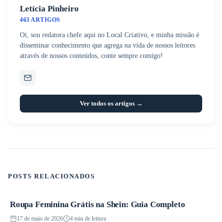
Letícia Pinheiro
463 ARTIGOS
Oi, sou redatora chefe aqui no Local Criativo, e minha missão é
disseminar conhecimento que agrega na vida de nossos leitores
através de nossos conteúdos, conte sempre comigo!
Ver todos os artigos →
POSTS RELACIONADOS
Roupa Feminina Grátis na Shein: Guia Completo
Promoções
17 de maio de 2026
4 min de leitura