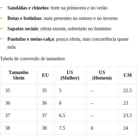
Sandálias e chinelos
: forte na primavera e no verão
Botas e botinhas
: mais presentes no outono e no inverno
Sapatos sociais
: oferta enxuta, sobretudo no feminino
Pantufas e meias-calça
: pouca oferta, mas concorrência quase
nula
Tabela de conversão de tamanhos
Tamanho
US
US
EU
CM
Shein
(Mulher)
(Homem)
35
35
5
–
22.5
36
36
6
–
23
37
37
6.5
–
23.5
38
38
7.5
6
24