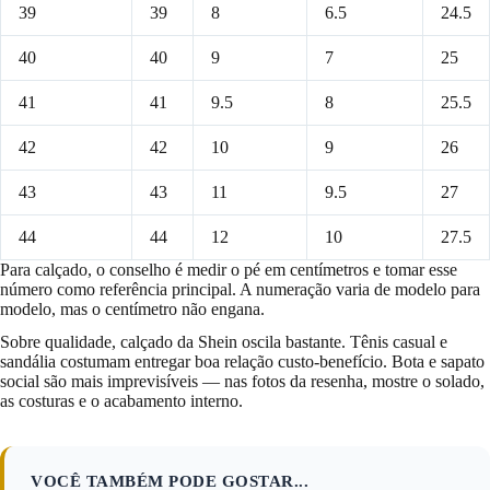
39
39
8
6.5
24.5
40
40
9
7
25
41
41
9.5
8
25.5
42
42
10
9
26
43
43
11
9.5
27
44
44
12
10
27.5
Para calçado, o conselho é medir o pé em centímetros e tomar esse
número como referência principal. A numeração varia de modelo para
modelo, mas o centímetro não engana.
Sobre qualidade, calçado da Shein oscila bastante. Tênis casual e
sandália costumam entregar boa relação custo-benefício. Bota e sapato
social são mais imprevisíveis — nas fotos da resenha, mostre o solado,
as costuras e o acabamento interno.
VOCÊ TAMBÉM PODE GOSTAR...