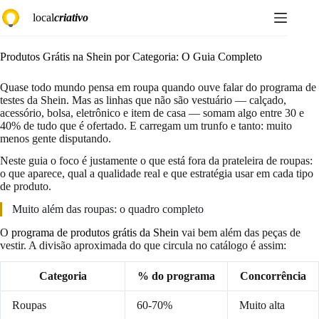
Pular
local
criativo
para
o
conteúdo
Produtos Grátis na Shein por Categoria: O Guia Completo
Quase todo mundo pensa em roupa quando ouve falar do programa de
testes da Shein. Mas as linhas que não são vestuário — calçado,
acessório, bolsa, eletrônico e item de casa — somam algo entre 30 e
40% de tudo que é ofertado. E carregam um trunfo e tanto: muito
menos gente disputando.
Neste guia o foco é justamente o que está fora da prateleira de roupas:
o que aparece, qual a qualidade real e que estratégia usar em cada tipo
de produto.
Muito além das roupas: o quadro completo
O
programa de produtos grátis da Shein
vai bem além das peças de
vestir. A divisão aproximada do que circula no catálogo é assim:
Categoria
% do programa
Concorrência
Roupas
60-70%
Muito alta