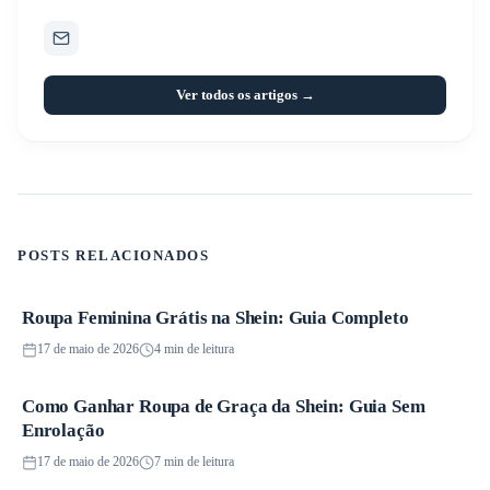
Ver todos os artigos →
POSTS RELACIONADOS
Roupa Feminina Grátis na Shein: Guia Completo
Promoções
17 de maio de 2026
4 min de leitura
Como Ganhar Roupa de Graça da Shein: Guia Sem
Promoções
Enrolação
17 de maio de 2026
7 min de leitura