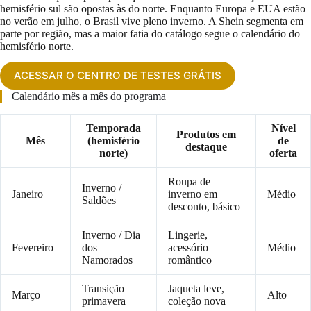
hemisfério sul são opostas às do norte. Enquanto Europa e EUA estão
no verão em julho, o Brasil vive pleno inverno. A Shein segmenta em
parte por região, mas a maior fatia do catálogo segue o calendário do
hemisfério norte.
ACESSAR O CENTRO DE TESTES GRÁTIS
Calendário mês a mês do programa
Temporada
Nível
Produtos em
Mês
(hemisfério
de
destaque
norte)
oferta
Roupa de
Inverno /
Janeiro
inverno em
Médio
Saldões
desconto, básico
Inverno / Dia
Lingerie,
Fevereiro
dos
acessório
Médio
Namorados
romântico
Transição
Jaqueta leve,
Março
Alto
primavera
coleção nova