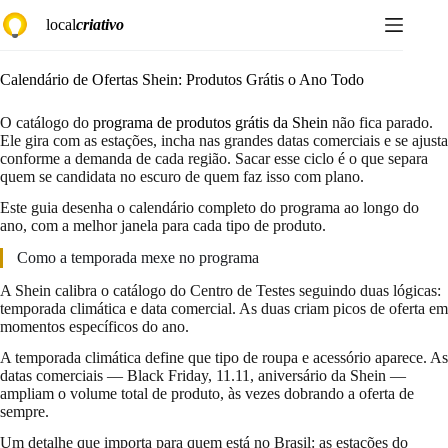
Pular
local
criativo
para
o
conteúdo
Calendário de Ofertas Shein: Produtos Grátis o Ano Todo
O catálogo do
programa de produtos grátis da Shein
não fica parado.
Ele gira com as estações, incha nas grandes datas comerciais e se ajusta
conforme a demanda de cada região. Sacar esse ciclo é o que separa
quem se candidata no escuro de quem faz isso com plano.
Este guia desenha o calendário completo do programa ao longo do
ano, com a melhor janela para cada tipo de produto.
Como a temporada mexe no programa
A Shein calibra o catálogo do Centro de Testes seguindo duas lógicas:
temporada climática e data comercial. As duas criam picos de oferta em
momentos específicos do ano.
A temporada climática define que tipo de roupa e acessório aparece. As
datas comerciais — Black Friday, 11.11, aniversário da Shein —
ampliam o volume total de produto, às vezes dobrando a oferta de
sempre.
Um detalhe que importa para quem está no Brasil: as estações do