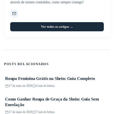
através de nossos conteúdos, conte sempre comigo!
Ver todos os artigos →
POSTS RELACIONADOS
Roupa Feminina Grátis na Shein: Guia Completo
Promoções
17 de maio de 2026
4 min de leitura
Como Ganhar Roupa de Graça da Shein: Guia Sem
Promoções
Enrolação
17 de maio de 2026
7 min de leitura