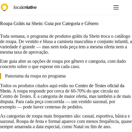
Pular
local
criativo
para
o
conteúdo
Roupa Grátis na Shein: Guia por Categoria e Gênero
Toda semana, o programa de produtos grátis da Shein troca o catálogo
de roupa. De vestido e blusa a camiseta masculina e conjunto infantil, a
variedade é grande — mas nem toda peça tem a mesma oferta nem a
mesma taxa de aprovação.
Este guia abre as opções de roupa por gênero e categoria, com dado
concreto sobre o que esperar em cada caso.
Panorama da roupa no programa
Todos os produtos citados aqui estão no
Centro de Testes oficial da
Shein
. A roupa responde por cerca de 60-70% do que circula no
Centro de Testes. É a categoria de maior oferta, mas também a de mais
disputa. Para cada peça concorrida — um vestido sazonal, por
exemplo — pode haver centenas de pedidos.
As categorias de roupa mais frequentes são: casual, esportiva, básica e
sazonal. Roupa de festa e formal aparece com menos frequência, quase
sempre amarrada a data especial, como Natal ou fim de ano.