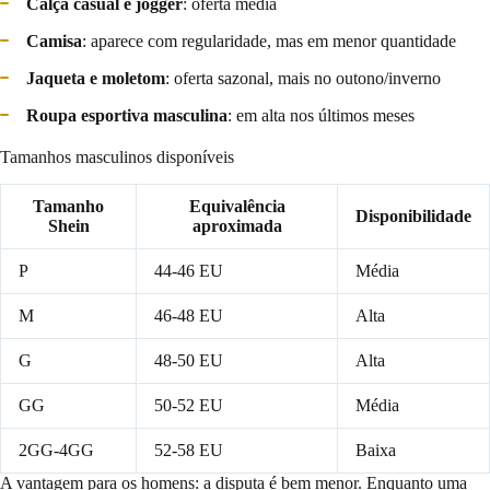
Calça casual e jogger
: oferta média
Camisa
: aparece com regularidade, mas em menor quantidade
Jaqueta e moletom
: oferta sazonal, mais no outono/inverno
Roupa esportiva masculina
: em alta nos últimos meses
Tamanhos masculinos disponíveis
Tamanho
Equivalência
Disponibilidade
Shein
aproximada
P
44-46 EU
Média
M
46-48 EU
Alta
G
48-50 EU
Alta
GG
50-52 EU
Média
2GG-4GG
52-58 EU
Baixa
A vantagem para os homens: a disputa é bem menor. Enquanto uma