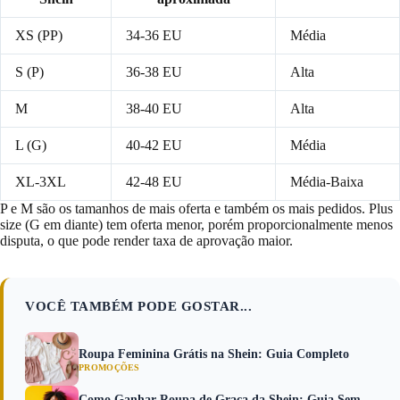
XS (PP)
34-36 EU
Média
S (P)
36-38 EU
Alta
M
38-40 EU
Alta
L (G)
40-42 EU
Média
XL-3XL
42-48 EU
Média-Baixa
P e M são os tamanhos de mais oferta e também os mais pedidos. Plus
size (G em diante) tem oferta menor, porém proporcionalmente menos
disputa, o que pode render taxa de aprovação maior.
VOCÊ TAMBÉM PODE GOSTAR...
Roupa Feminina Grátis na Shein: Guia Completo
PROMOÇÕES
Como Ganhar Roupa de Graça da Shein: Guia Sem