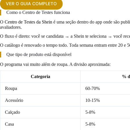
VER O GUIA COMPLETO
Como o Centro de Testes funciona
O
Centro de Testes da Shein
é uma seção dentro do app onde são public
avaliadores.
O fluxo é direto: você se candidata → a Shein te seleciona → você re
O catálogo é renovado o tempo todo. Toda semana entram entre 20 e 5
Que tipo de produto está disponível
O programa vai muito além de roupa. A divisão aproximada:
Categoria
% d
Roupa
60-70%
Acessório
10-15%
Calçado
5-8%
Casa
5-8%