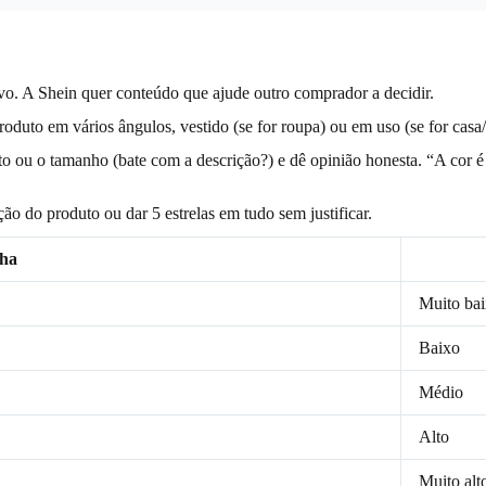
ovo. A Shein quer conteúdo que ajude outro comprador a decidir.
uto em vários ângulos, vestido (se for roupa) ou em uso (se for casa/t
nto ou o tamanho (bate com a descrição?) e dê opinião honesta. “A cor 
ção do produto ou dar 5 estrelas em tudo sem justificar.
nha
Muito ba
Baixo
Médio
Alto
Muito alt