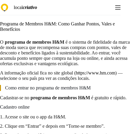
Pular
local
criativo
para
o
conteúdo
Programa de Membros H&M: Como Ganhar Pontos, Vales e
Benefícios
O
programa de membros H&M
é o sistema de fidelidade da marca
de moda sueca que recompensa suas compras com pontos, vales de
desconto e benefícios ligados à sustentabilidade. Ao entrar, você
acumula ponto sempre que compra na loja ou online, e ainda acessa
ofertas exclusivas e vantagens ecológicas.
A informação oficial fica no site global (
https://www.hm.com
) —
selecione o seu país pra ver as condições locais.
Como entrar no programa de membros H&M
Cadastrar-se no
programa de membros H&M
é gratuito e rápido.
Cadastro online
1. Acesse o site ou o app da H&M.
2. Clique em “Entrar” e depois em “Torne-se membro”.