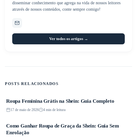
disseminar conhecimento que agrega na vida de nossos leitores
através de nossos conteúdos, conte sempre comigo!
Ver todos os artigos →
POSTS RELACIONADOS
Roupa Feminina Grátis na Shein: Guia Completo
Promoções
17 de maio de 2026
4 min de leitura
Como Ganhar Roupa de Graça da Shein: Guia Sem
Promoções
Enrolação