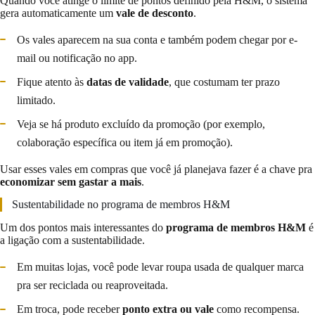
Quando você atinge o limite de pontos definido pela H&M, o sistema
gera automaticamente um
vale de desconto
.
Os vales aparecem na sua conta e também podem chegar por e-
mail ou notificação no app.
Fique atento às
datas de validade
, que costumam ter prazo
limitado.
Veja se há produto excluído da promoção (por exemplo,
colaboração específica ou item já em promoção).
Usar esses vales em compras que você já planejava fazer é a chave pra
economizar sem gastar a mais
.
Sustentabilidade no programa de membros H&M
Um dos pontos mais interessantes do
programa de membros H&M
é
a ligação com a sustentabilidade.
Em muitas lojas, você pode levar roupa usada de qualquer marca
pra ser reciclada ou reaproveitada.
Em troca, pode receber
ponto extra ou vale
como recompensa.