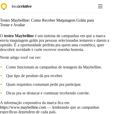
Pular
local
criativo
para
o
conteúdo
Testes Maybelline: Como Receber Maquiagem Grátis para
Testar e Avaliar
O
testeo Maybelline
é um sistema de campanhas em que a marca
envia maquiagem grátis pra pessoas selecionadas testarem e darem a
opinião. É a oportunidade perfeita pra quem ama cosmética, quer
descobrir novidade e curte escrever resenha honesta.
Neste artigo você vai ver:
Como funcionam as campanhas de testagem da Maybelline.
Que tipo de produto dá pra receber.
Quais requisitos costumam pedir pra participar.
Dicas pra se destacar e continuar recebendo convite.
A informação corporativa da marca fica em
https://www.maybelline.com
— lembrando que as campanhas
específicas dependem de cada país.