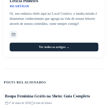
Letícia Pinheiro
463 ARTIGOS
Oi, sou redatora chefe aqui no Local Criativo, e minha missão é
disseminar conhecimento que agrega na vida de nossos leitores
através de nossos conteúdos, conte sempre comigo!
Ver todos os artigos →
POSTS RELACIONADOS
Roupa Feminina Grátis na Shein: Guia Completo
Promoções
17 de maio de 2026
4 min de leitura