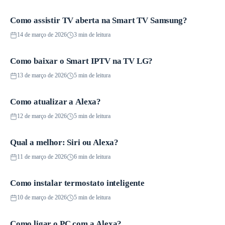
Como assistir TV aberta na Smart TV Samsung?
Smart TVs
14 de março de 2026
3 min de leitura
Como baixar o Smart IPTV na TV LG?
Smart TVs
13 de março de 2026
5 min de leitura
Como atualizar a Alexa?
Smart Speakers
12 de março de 2026
5 min de leitura
Qual a melhor: Siri ou Alexa?
Guias
11 de março de 2026
6 min de leitura
Como instalar termostato inteligente
Guias
10 de março de 2026
5 min de leitura
Como ligar o PC com a Alexa?
Guias