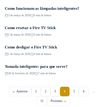
Como funcionam as lâmpadas inteligentes?
Iluminação inteligente
3 de março de 2026
6 min de leitura
Como resetar o Fire TV Stick
Dispositivos de streaming
2 de março de 2026
6 min de leitura
Como desligar o Fire TV Stick
Dispositivos de streaming
1 de março de 2026
4 min de leitura
Tomada inteligente: para que serve?
Iluminação inteligente
28 de fevereiro de 2026
7 min de leitura
Paginação
← Anterior
1
2
3
4
5
6
…
de
posts
11
Proximo →