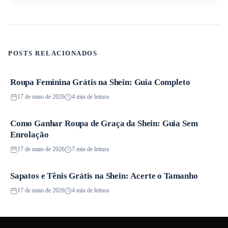
POSTS RELACIONADOS
Roupa Feminina Grátis na Shein: Guia Completo
Promoções
17 de maio de 2026
4 min de leitura
Como Ganhar Roupa de Graça da Shein: Guia Sem
Promoções
Enrolação
17 de maio de 2026
7 min de leitura
Sapatos e Tênis Grátis na Shein: Acerte o Tamanho
Promoções
17 de maio de 2026
4 min de leitura