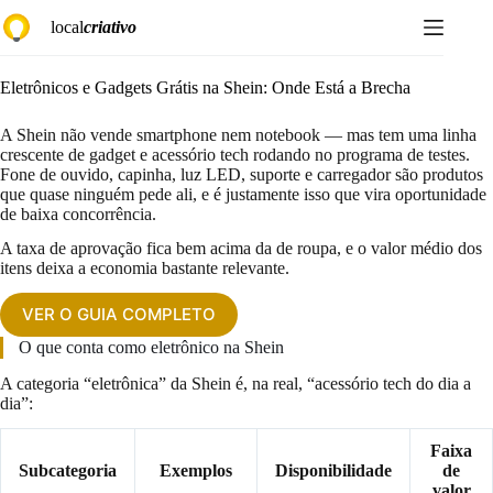
Pular
local
criativo
para
o
conteúdo
Eletrônicos e Gadgets Grátis na Shein: Onde Está a Brecha
A Shein não vende smartphone nem notebook — mas tem uma linha
crescente de gadget e acessório tech rodando no programa de testes.
Fone de ouvido, capinha, luz LED, suporte e carregador são produtos
que quase ninguém pede ali, e é justamente isso que vira oportunidade
de baixa concorrência.
A taxa de aprovação fica bem acima da de roupa, e o valor médio dos
itens deixa a economia bastante relevante.
VER O GUIA COMPLETO
O que conta como eletrônico na Shein
A categoria “eletrônica” da Shein é, na real, “acessório tech do dia a
dia”:
Faixa
Subcategoria
Exemplos
Disponibilidade
de
valor