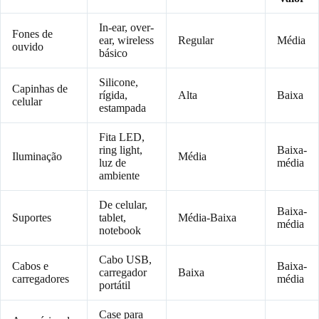
In-ear, over-
Fones de
ear, wireless
Regular
Média
ouvido
básico
Silicone,
Capinhas de
rígida,
Alta
Baixa
celular
estampada
Fita LED,
ring light,
Baixa-
Iluminação
Média
luz de
média
ambiente
De celular,
Baixa-
Suportes
tablet,
Média-Baixa
média
notebook
Cabo USB,
Cabos e
Baixa-
carregador
Baixa
carregadores
média
portátil
Case para