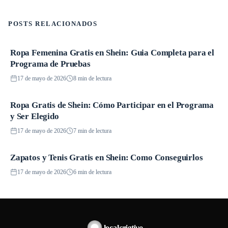
POSTS RELACIONADOS
Ropa Femenina Gratis en Shein: Guia Completa para el
Promociones
Programa de Pruebas
17 de mayo de 2026
8 min de lectura
Ropa Gratis de Shein: Cómo Participar en el Programa
Promociones
y Ser Elegido
17 de mayo de 2026
7 min de lectura
Zapatos y Tenis Gratis en Shein: Como Conseguirlos
Promociones
17 de mayo de 2026
6 min de lectura
local
criativo