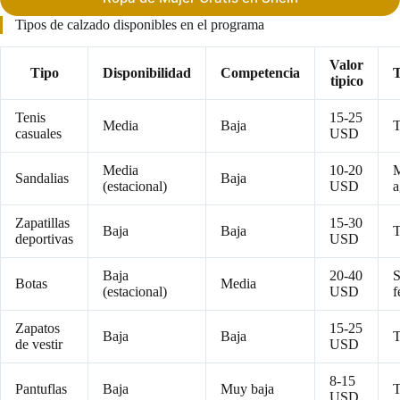
Tipos de calzado disponibles en el programa
Valor
Tipo
Disponibilidad
Competencia
tipico
Tenis
15-25
Media
Baja
T
casuales
USD
Media
10-20
M
Sandalias
Baja
(estacional)
USD
a
Zapatillas
15-30
Baja
Baja
T
deportivas
USD
Baja
20-40
S
Botas
Media
(estacional)
USD
f
Zapatos
15-25
Baja
Baja
T
de vestir
USD
8-15
Pantuflas
Baja
Muy baja
T
USD