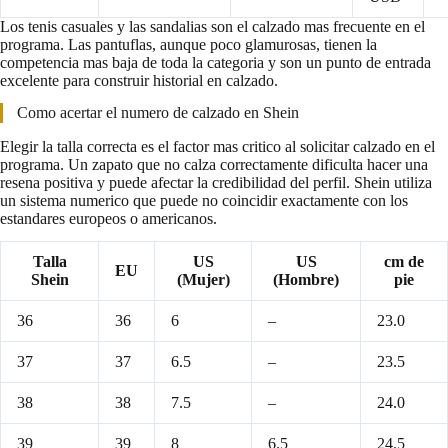
Los tenis casuales y las sandalias son el calzado mas frecuente en el
programa. Las pantuflas, aunque poco glamurosas, tienen la
competencia mas baja de toda la categoria y son un punto de entrada
excelente para construir historial en calzado.
Como acertar el numero de calzado en Shein
Elegir la talla correcta es el factor mas critico al solicitar calzado en el
programa. Un zapato que no calza correctamente dificulta hacer una
resena positiva y puede afectar la credibilidad del perfil. Shein utiliza
un sistema numerico que puede no coincidir exactamente con los
estandares europeos o americanos.
Talla
US
US
cm de
EU
Shein
(Mujer)
(Hombre)
pie
36
36
6
–
23.0
37
37
6.5
–
23.5
38
38
7.5
–
24.0
39
39
8
6.5
24.5