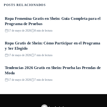
POSTS RELACIONADOS
Ropa Femenina Gratis en Shein: Guia Completa para el
Promociones
Programa de Pruebas
17 de mayo de 2026
8 min de lectura
Ropa Gratis de Shein: Cómo Participar en el Programa
Promociones
y Ser Elegido
17 de mayo de 2026
7 min de lectura
Tendencias 2026 Gratis en Shein: Prueba las Prendas de
Promociones
Moda
17 de mayo de 2026
7 min de lectura