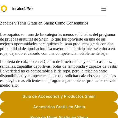
Saltar
local
criativo
al
contenido
Zapatos y Tenis Gratis en Shein: Como Conseguirlos
Los zapatos son una de las categorias menos solicitadas del programa
de pruebas gratuitas de Shein, lo que los convierte en una de las
mejores oportunidades para quienes buscan productos gratis con alta
probabilidad de aprobacion. La mayoria de participantes se enfoca en
ropa, dejando el calzado con una competencia notablemente baja.
La oferta de calzado en el Centro de Pruebas incluye tenis casuales,
sandalias, zapatillas deportivas, botas de temporada y zapatos de vestir.
La variedad no es comparable a la de ropa, pero la relacion entre
disponibilidad y competencia hace que solicitar calzado sea una de las
estrategias mas eficientes del programa para obtener productos de valor
medio-alto.
Guia de Accesorios y Productos Shein
Accesorios Gratis en Shein
Ropa de Mujer Gratis en Shein