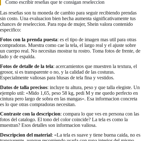
Como escribir reseñas que te consigan reseleccion
Las reseñas son tu moneda de cambio para seguir recibiendo prendas
sin costo. Una evaluacion bien hecha aumenta significativamente tus
chances de reseleccion. Para ropa de mujer, Shein valora contenido
especifico:
Fotos con la prenda puesta
: es el tipo de imagen mas util para otras
compradoras. Muestra como cae la tela, el largo real y el ajuste sobre
un cuerpo real. No necesitas mostrar tu rostro. Toma fotos de frente, de
lado y de espalda.
Fotos de detalle de la tela
: acercamientos que muestren la textura, el
grosor, si es transparente o no, y la calidad de las costuras.
Especialmente valiosas para blusas de tela fina y vestidos.
Datos de talla precisos
: incluye tu altura, peso y que talla elegiste. Un
ejemplo util: «Mido 1,65, peso 58 kg, pedi M y me quedo perfecto en
cintura pero largo de sobra en las mangas». Esa informacion concreta
es lo que otras compradoras necesitan.
Contraste con la descripcion
: compara lo que ves en persona con las
fotos del catalogo. El tono del color coincide? La tela es como la
muestran? Esos detalles son informacion valiosa.
Descripcion del material
: «La tela es suave y tiene buena caida, no es
transparente, aunque recomiendo usarla con ropa interior del mismo