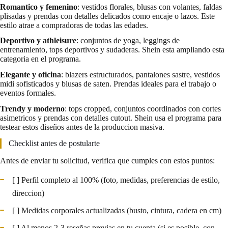
Romantico y femenino
: vestidos florales, blusas con volantes, faldas
plisadas y prendas con detalles delicados como encaje o lazos. Este
estilo atrae a compradoras de todas las edades.
Deportivo y athleisure
: conjuntos de yoga, leggings de
entrenamiento, tops deportivos y sudaderas. Shein esta ampliando esta
categoria en el programa.
Elegante y oficina
: blazers estructurados, pantalones sastre, vestidos
midi sofisticados y blusas de saten. Prendas ideales para el trabajo o
eventos formales.
Trendy y moderno
: tops cropped, conjuntos coordinados con cortes
asimetricos y prendas con detalles cutout. Shein usa el programa para
testear estos diseños antes de la produccion masiva.
Checklist antes de postularte
Antes de enviar tu solicitud, verifica que cumples con estos puntos:
[ ] Perfil completo al 100% (foto, medidas, preferencias de estilo,
direccion)
[ ] Medidas corporales actualizadas (busto, cintura, cadera en cm)
[ ] Al menos 2-3 reseñas previas en tu cuenta (si es posible, con