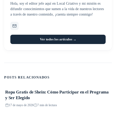
Hola, soy el editor jefe aquí en Local Criativo y mi misión es
difundir conocimientos que sumen a la vida de nuestros lectores
a través de nuestro contenido, ¡cuenta siempre conmigo!
Ver todos los articulos →
POSTS RELACIONADOS
Ropa Gratis de Shein: Cómo Participar en el Programa
Promociones
y Ser Elegido
17 de mayo de 2026
7 min de lectura