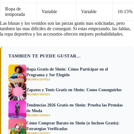
Ropa de
Variable
Variable
10-15%
temporada
Las blusas y los vestidos son las piezas gratis mas solicitadas, pero
tambien las mas dificiles de conseguir. Si estas empezando, las faldas,
la ropa deportiva y los accesorios ofrecen mejores probabilidades.
TAMBIEN TE PUEDE GUSTAR...
Ropa Gratis de Shein: Cómo Participar en el
Programa y Ser Elegido
PROMOCIONES
Zapatos y Tenis Gratis en Shein: Como Conseguirlos
PROMOCIONES
Tendencias 2026 Gratis en Shein: Prueba las Prendas
de Moda
PROMOCIONES
Cómo Comprar Barato en Shein (o Incluso Gratis):
Estrategias Verificadas
PROMOCIONES