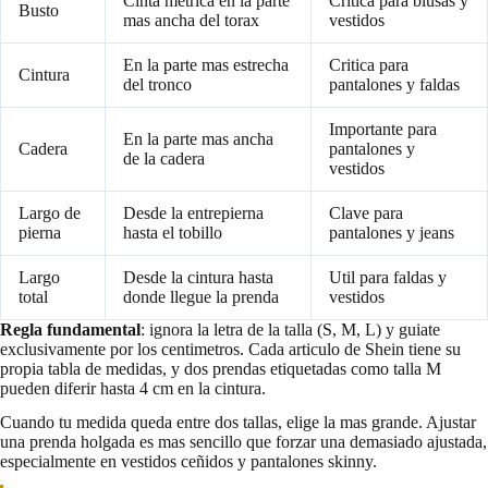
Cinta metrica en la parte
Critica para blusas y
Busto
mas ancha del torax
vestidos
En la parte mas estrecha
Critica para
Cintura
del tronco
pantalones y faldas
Importante para
En la parte mas ancha
Cadera
pantalones y
de la cadera
vestidos
Largo de
Desde la entrepierna
Clave para
pierna
hasta el tobillo
pantalones y jeans
Largo
Desde la cintura hasta
Util para faldas y
total
donde llegue la prenda
vestidos
Regla fundamental
: ignora la letra de la talla (S, M, L) y guiate
exclusivamente por los centimetros. Cada articulo de Shein tiene su
propia tabla de medidas, y dos prendas etiquetadas como talla M
pueden diferir hasta 4 cm en la cintura.
Cuando tu medida queda entre dos tallas, elige la mas grande. Ajustar
una prenda holgada es mas sencillo que forzar una demasiado ajustada,
especialmente en vestidos ceñidos y pantalones skinny.