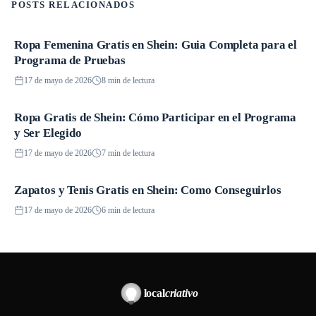
POSTS RELACIONADOS
Ropa Femenina Gratis en Shein: Guia Completa para el
Promociones
Programa de Pruebas
17 de mayo de 2026
8 min de lectura
Ropa Gratis de Shein: Cómo Participar en el Programa
Promociones
y Ser Elegido
17 de mayo de 2026
7 min de lectura
Zapatos y Tenis Gratis en Shein: Como Conseguirlos
Promociones
17 de mayo de 2026
6 min de lectura
local
criativo