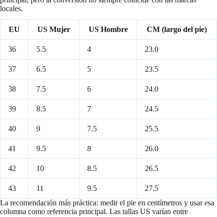
locales.
EU
US Mujer
US Hombre
CM (largo del pie)
36
5.5
4
23.0
37
6.5
5
23.5
38
7.5
6
24.0
39
8.5
7
24.5
40
9
7.5
25.5
41
9.5
8
26.0
42
10
8.5
26.5
43
11
9.5
27.5
La recomendación más práctica: medir el pie en centímetros y usar esa
columna como referencia principal. Las tallas US varían entre