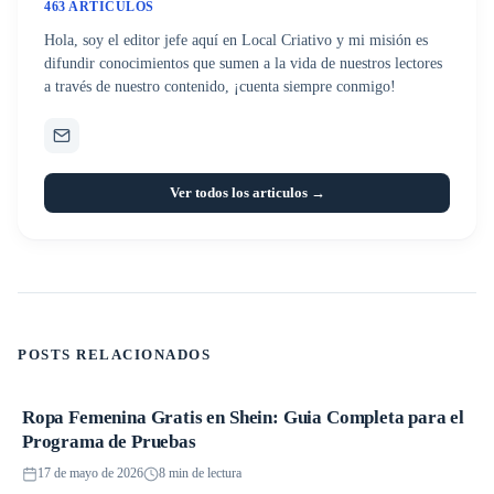
463 ARTICULOS
Hola, soy el editor jefe aquí en Local Criativo y mi misión es
difundir conocimientos que sumen a la vida de nuestros lectores
a través de nuestro contenido, ¡cuenta siempre conmigo!
Ver todos los articulos →
POSTS RELACIONADOS
Ropa Femenina Gratis en Shein: Guia Completa para el
Promociones
Programa de Pruebas
17 de mayo de 2026
8 min de lectura