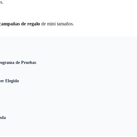
s.
y campañas de regalo
de mini tamaños.
rograma de Pruebas
er Elegido
oda