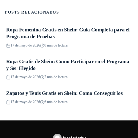
POSTS RELACIONADOS
Ropa Femenina Gratis en Shein: Guia Completa para el
Promociones
Programa de Pruebas
17 de mayo de 2026
8 min de lectura
Ropa Gratis de Shein: Cómo Participar en el Programa
Promociones
y Ser Elegido
17 de mayo de 2026
7 min de lectura
Zapatos y Tenis Gratis en Shein: Como Conseguirlos
Promociones
17 de mayo de 2026
6 min de lectura