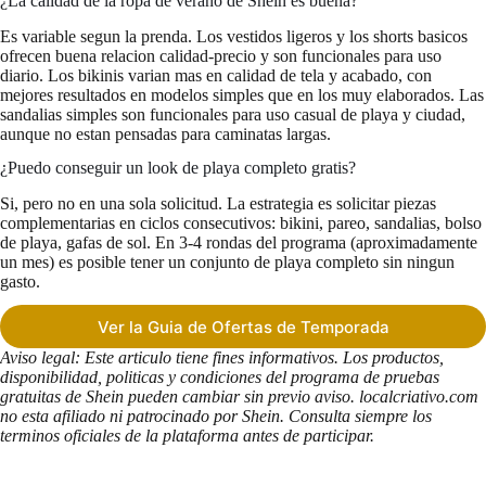
¿La calidad de la ropa de verano de Shein es buena?
Es variable segun la prenda. Los vestidos ligeros y los shorts basicos
ofrecen buena relacion calidad-precio y son funcionales para uso
diario. Los bikinis varian mas en calidad de tela y acabado, con
mejores resultados en modelos simples que en los muy elaborados. Las
sandalias simples son funcionales para uso casual de playa y ciudad,
aunque no estan pensadas para caminatas largas.
¿Puedo conseguir un look de playa completo gratis?
Si, pero no en una sola solicitud. La estrategia es solicitar piezas
complementarias en ciclos consecutivos: bikini, pareo, sandalias, bolso
de playa, gafas de sol. En 3-4 rondas del programa (aproximadamente
un mes) es posible tener un conjunto de playa completo sin ningun
gasto.
Ver la Guia de Ofertas de Temporada
Aviso legal: Este articulo tiene fines informativos. Los productos,
disponibilidad, politicas y condiciones del programa de pruebas
gratuitas de Shein pueden cambiar sin previo aviso. localcriativo.com
no esta afiliado ni patrocinado por Shein. Consulta siempre los
terminos oficiales de la plataforma antes de participar.