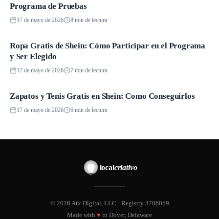
Programa de Pruebas
17 de mayo de 2026
8 min de lectura
Ropa Gratis de Shein: Cómo Participar en el Programa
Promociones
y Ser Elegido
17 de mayo de 2026
7 min de lectura
Zapatos y Tenis Gratis en Shein: Como Conseguirlos
Promociones
17 de mayo de 2026
6 min de lectura
local
criativo
© 2026 Atx Digital, LLC · Registry 3706059
Made with
♥
in Dover, Delaware