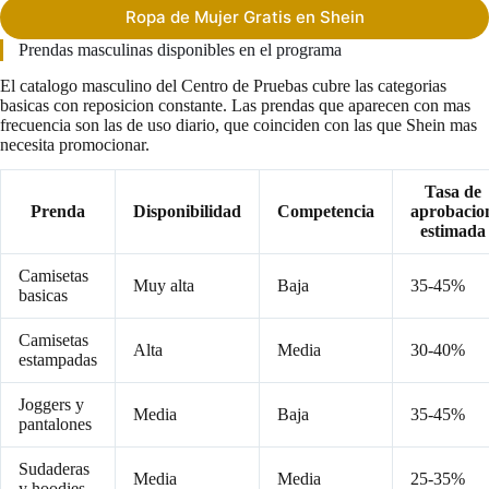
Ropa de Mujer Gratis en Shein
Prendas masculinas disponibles en el programa
El catalogo masculino del Centro de Pruebas cubre las categorias
basicas con reposicion constante. Las prendas que aparecen con mas
frecuencia son las de uso diario, que coinciden con las que Shein mas
necesita promocionar.
Tasa de
Prenda
Disponibilidad
Competencia
aprobacio
estimada
Camisetas
Muy alta
Baja
35-45%
basicas
Camisetas
Alta
Media
30-40%
estampadas
Joggers y
Media
Baja
35-45%
pantalones
Sudaderas
Media
Media
25-35%
y hoodies