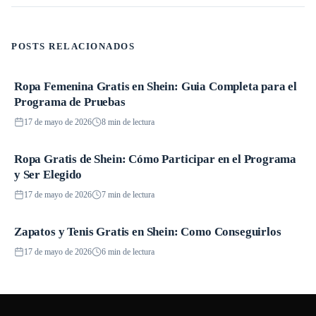
POSTS RELACIONADOS
Ropa Femenina Gratis en Shein: Guia Completa para el
Promociones
Programa de Pruebas
17 de mayo de 2026
8 min de lectura
Ropa Gratis de Shein: Cómo Participar en el Programa
Promociones
y Ser Elegido
17 de mayo de 2026
7 min de lectura
Zapatos y Tenis Gratis en Shein: Como Conseguirlos
Promociones
17 de mayo de 2026
6 min de lectura