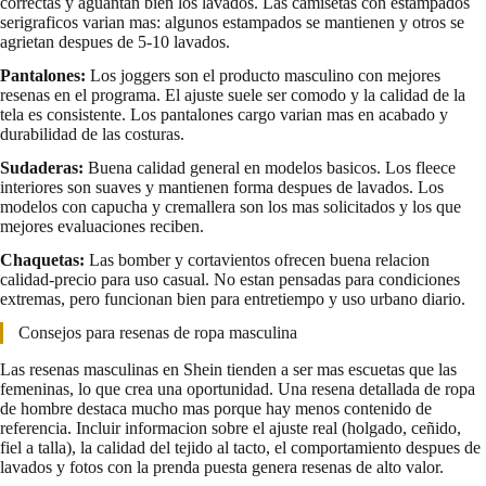
correctas y aguantan bien los lavados. Las camisetas con estampados
serigraficos varian mas: algunos estampados se mantienen y otros se
agrietan despues de 5-10 lavados.
Pantalones:
Los joggers son el producto masculino con mejores
resenas en el programa. El ajuste suele ser comodo y la calidad de la
tela es consistente. Los pantalones cargo varian mas en acabado y
durabilidad de las costuras.
Sudaderas:
Buena calidad general en modelos basicos. Los fleece
interiores son suaves y mantienen forma despues de lavados. Los
modelos con capucha y cremallera son los mas solicitados y los que
mejores evaluaciones reciben.
Chaquetas:
Las bomber y cortavientos ofrecen buena relacion
calidad-precio para uso casual. No estan pensadas para condiciones
extremas, pero funcionan bien para entretiempo y uso urbano diario.
Consejos para resenas de ropa masculina
Las resenas masculinas en Shein tienden a ser mas escuetas que las
femeninas, lo que crea una oportunidad. Una resena detallada de ropa
de hombre destaca mucho mas porque hay menos contenido de
referencia. Incluir informacion sobre el ajuste real (holgado, ceñido,
fiel a talla), la calidad del tejido al tacto, el comportamiento despues de
lavados y fotos con la prenda puesta genera resenas de alto valor.