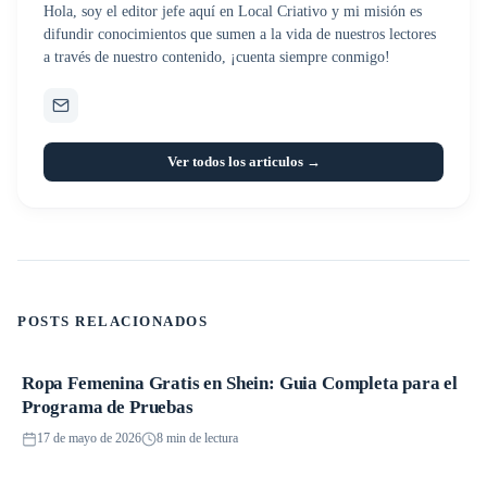
Hola, soy el editor jefe aquí en Local Criativo y mi misión es
difundir conocimientos que sumen a la vida de nuestros lectores
a través de nuestro contenido, ¡cuenta siempre conmigo!
Ver todos los articulos →
POSTS RELACIONADOS
Ropa Femenina Gratis en Shein: Guia Completa para el
Promociones
Programa de Pruebas
17 de mayo de 2026
8 min de lectura