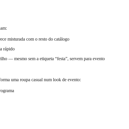
dam:
ece misturada com o resto do catálogo
ta rápido
brilho — mesmo sem a etiqueta “festa”, servem para evento
sforma uma roupa casual num look de evento:
programa