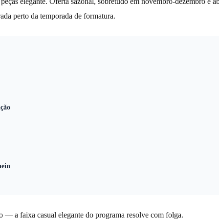
as peças elegante. Oferta sazonal, sobretudo em novembro-dezembro e ab
trada perto da temporada de formatura.
ação
hein
ro — a faixa casual elegante do programa resolve com folga.