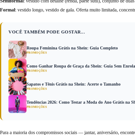
Semiformal
: vestido com detalhe (renda, paetê sutil), conjunto de du
Formal
: vestido longo, vestido de gala. Oferta muito limitada, concen
VOCÊ TAMBÉM PODE GOSTAR...
Roupa Feminina Grátis na Shein: Guia Completo
PROMOÇÕES
Como Ganhar Roupa de Graça da Shein: Guia Sem Enrol
PROMOÇÕES
Sapatos e Tênis Grátis na Shein: Acerte o Tamanho
PROMOÇÕES
Tendências 2026: Como Testar a Moda do Ano Grátis na S
PROMOÇÕES
Para a maioria dos compromissos sociais — jantar, aniversário, encont