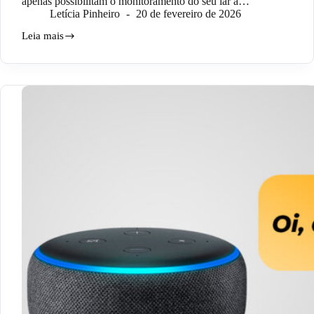
apenas possibilitam o monitoramento do seu lar à…
Letícia Pinheiro
20 de fevereiro de 2026
Leia mais
Como
instalar
a
Wi-
Fi
Smart
Câmera?