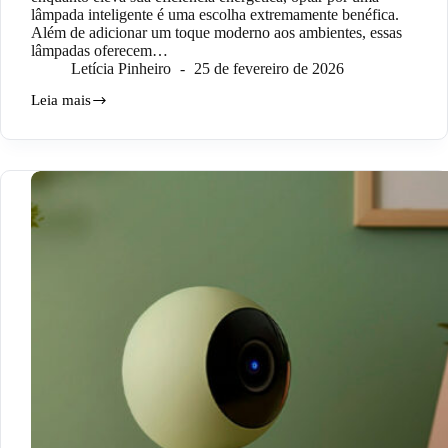
lâmpada inteligente é uma escolha extremamente benéfica.
Além de adicionar um toque moderno aos ambientes, essas
lâmpadas oferecem…
Letícia Pinheiro
25 de fevereiro de 2026
Leia mais
Como
instalar
a
lâmpada
inteligente?