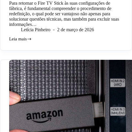
Para retornar o Fire TV Stick às suas configurações de
fábrica, é fundamental compreender o procedimento de
redefinição, o qual pode ser vantajoso não apenas para
solucionar questões técnicas, mas também para excluir suas
informações…
Letícia Pinheiro
2 de março de 2026
Leia mais
Como
resetar
o
Fire
TV
Stick