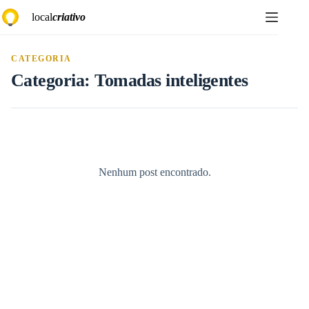
Pular
local
criativo
para
o
conteúdo
CATEGORIA
Categoria:
Tomadas inteligentes
Nenhum post encontrado.