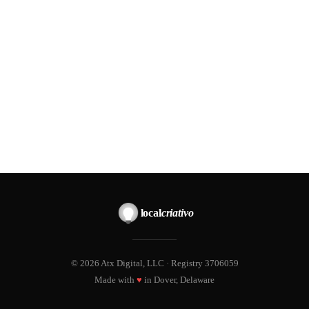
local
criativo
© 2026 Atx Digital, LLC · Registry 3706059
Made with
♥
in Dover, Delaware