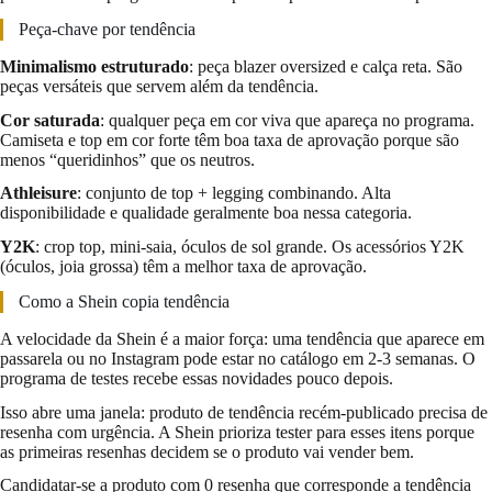
Peça-chave por tendência
Minimalismo estruturado
: peça blazer oversized e calça reta. São
peças versáteis que servem além da tendência.
Cor saturada
: qualquer peça em cor viva que apareça no programa.
Camiseta e top em cor forte têm boa taxa de aprovação porque são
menos “queridinhos” que os neutros.
Athleisure
: conjunto de top + legging combinando. Alta
disponibilidade e qualidade geralmente boa nessa categoria.
Y2K
: crop top, mini-saia, óculos de sol grande. Os acessórios Y2K
(óculos, joia grossa) têm a melhor taxa de aprovação.
Como a Shein copia tendência
A velocidade da Shein é a maior força: uma tendência que aparece em
passarela ou no Instagram pode estar no catálogo em 2-3 semanas. O
programa de testes recebe essas novidades pouco depois.
Isso abre uma janela: produto de tendência recém-publicado precisa de
resenha com urgência. A Shein prioriza tester para esses itens porque
as primeiras resenhas decidem se o produto vai vender bem.
Candidatar-se a produto com 0 resenha que corresponde a tendência