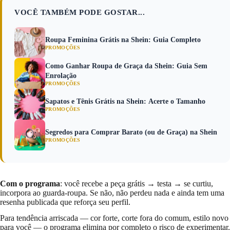
VOCÊ TAMBÉM PODE GOSTAR...
Roupa Feminina Grátis na Shein: Guia Completo
PROMOÇÕES
Como Ganhar Roupa de Graça da Shein: Guia Sem
Enrolação
PROMOÇÕES
Sapatos e Tênis Grátis na Shein: Acerte o Tamanho
PROMOÇÕES
Segredos para Comprar Barato (ou de Graça) na Shein
PROMOÇÕES
Com o programa
: você recebe a peça grátis → testa → se curtiu,
incorpora ao guarda-roupa. Se não, não perdeu nada e ainda tem uma
resenha publicada que reforça seu perfil.
Para tendência arriscada — cor forte, corte fora do comum, estilo novo
para você — o programa elimina por completo o risco de experimentar.