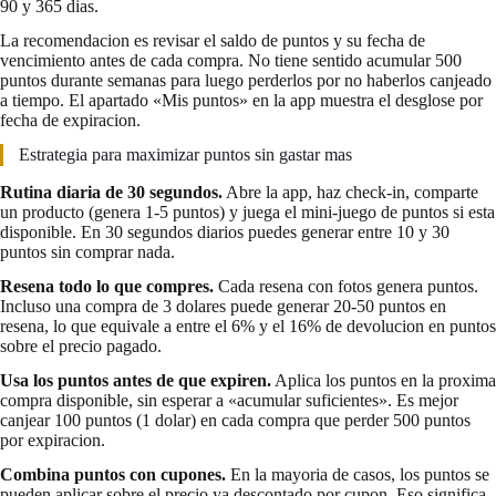
90 y 365 dias.
La recomendacion es revisar el saldo de puntos y su fecha de
vencimiento antes de cada compra. No tiene sentido acumular 500
puntos durante semanas para luego perderlos por no haberlos canjeado
a tiempo. El apartado «Mis puntos» en la app muestra el desglose por
fecha de expiracion.
Estrategia para maximizar puntos sin gastar mas
Rutina diaria de 30 segundos.
Abre la app, haz check-in, comparte
un producto (genera 1-5 puntos) y juega el mini-juego de puntos si esta
disponible. En 30 segundos diarios puedes generar entre 10 y 30
puntos sin comprar nada.
Resena todo lo que compres.
Cada resena con fotos genera puntos.
Incluso una compra de 3 dolares puede generar 20-50 puntos en
resena, lo que equivale a entre el 6% y el 16% de devolucion en puntos
sobre el precio pagado.
Usa los puntos antes de que expiren.
Aplica los puntos en la proxima
compra disponible, sin esperar a «acumular suficientes». Es mejor
canjear 100 puntos (1 dolar) en cada compra que perder 500 puntos
por expiracion.
Combina puntos con cupones.
En la mayoria de casos, los puntos se
pueden aplicar sobre el precio ya descontado por cupon. Eso significa