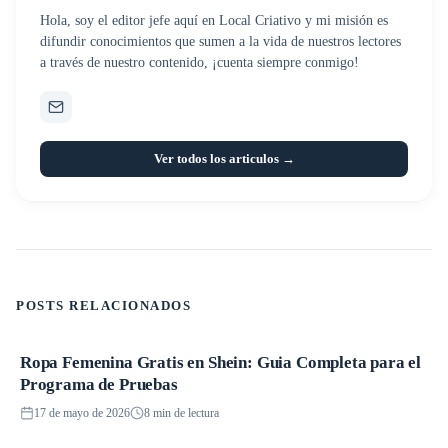
Hola, soy el editor jefe aquí en Local Criativo y mi misión es
difundir conocimientos que sumen a la vida de nuestros lectores
a través de nuestro contenido, ¡cuenta siempre conmigo!
Ver todos los articulos →
POSTS RELACIONADOS
Ropa Femenina Gratis en Shein: Guia Completa para el
Promociones
Programa de Pruebas
17 de mayo de 2026
8 min de lectura