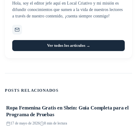
Hola, soy el editor jefe aquí en Local Criativo y mi misión es
difundir conocimientos que sumen a la vida de nuestros lectores
a través de nuestro contenido, ¡cuenta siempre conmigo!
Ver todos los articulos →
POSTS RELACIONADOS
Ropa Femenina Gratis en Shein: Guia Completa para el
Promociones
Programa de Pruebas
17 de mayo de 2026
8 min de lectura