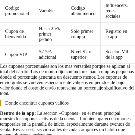
Influencers,
Codigo
Codigo
Variable
redes
promocional
alfanumerico
sociales
Hasta 25%
Cupon de
Solo primer
Registro en
primer
bienvenida
compra
la app
pedido
5-15%
Nivel S2 o
Seccion VIP
Cupon VIP
adicional
superior
de la app
Los cupones porcentuales son los mas versatiles porque se aplican al
total del carrito. Los de monto fijo son mejores para compras pequenas
donde el porcentaje generaria un descuento menor. Los cupones de
envio gratis se vuelven especialmente valiosos en pedidos de bajo
valor donde el costo de envio representa un porcentaje significativo del
total.
Donde encontrar cupones validos
Dentro de la app:
La seccion «Cupones» en el menu principal
muestra los cupones activos de la cuenta. Tambien aparecen cupones
temporales en la pantalla de inicio, especialmente durante eventos de
venta. Revisar esta seccion antes de cada compra es un habito que
genera ahorros consistentes.